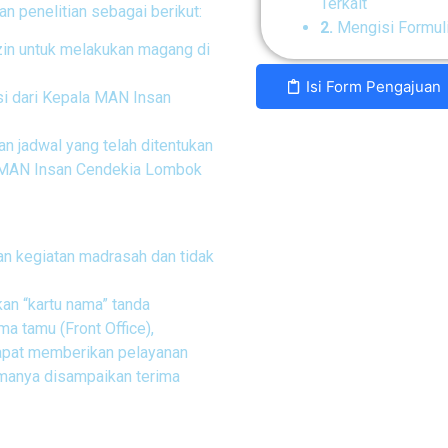
Terkait
n penelitian sebagai berikut:
2.
Mengisi Formuli
in untuk melakukan magang di
Isi Form Pengajuan
 dari Kepala MAN Insan
 jadwal yang telah ditentukan
k MAN Insan Cendekia Lombok
n kegiatan madrasah dan tidak
n “kartu nama” tanda
a tamu (Front Office),
dapat memberikan pelayanan
amanya disampaikan terima