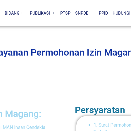
BIDANG
PUBLIKASI
PTSP
SNPDB
PPID
HUBUNGI
ayanan Permohonan Izin Maga
Persyaratan
in Magang:
1.
Surat Permohon
i MAN Insan Cendekia