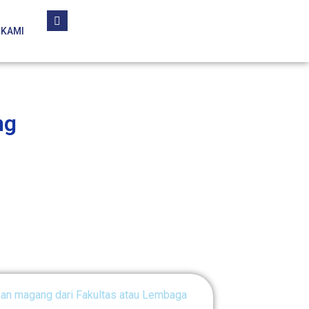
 KAMI
ng
an magang dari Fakultas atau Lembaga