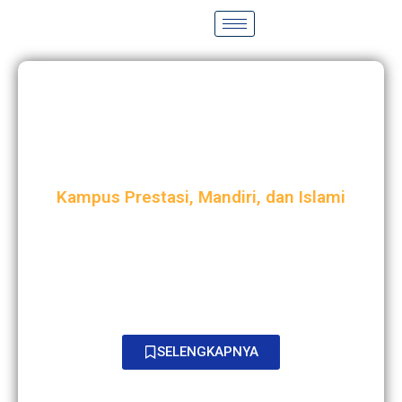
MAN INSAN CENDEKIA
GOWA
Kampus Prestasi, Mandiri, dan Islami
Madrasah unggulan di bawah Kementerian Agama RI
yang memadukan keunggulan akademik, nilai-nilai
keislaman, dan kemandirian. Dengan semboyan
“Kampus Prestasi, Mandiri, dan Islami,”
madrasah ini
berkomitmen mencetak generasi berilmu, berakhlak,
dan siap bersaing di tingkat nasional maupun global.
SELENGKAPNYA