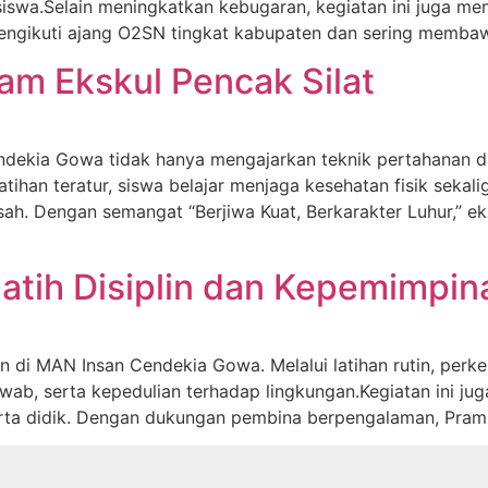
 siswa.Selain meningkatkan kebugaran, kegiatan ini juga 
mengikuti ajang O2SN tingkat kabupaten dan sering memba
am Ekskul Pencak Silat
dekia Gowa tidak hanya mengajarkan teknik pertahanan diri, 
latihan teratur, siswa belajar menjaga kesehatan fisik seka
sah. Dengan semangat “Berjiwa Kuat, Berkarakter Luhur,” e
atih Disiplin dan Kepemimpin
 di MAN Insan Cendekia Gowa. Melalui latihan rutin, perkem
awab, serta kepedulian terhadap lingkungan.Kegiatan ini j
rta didik. Dengan dukungan pembina berpengalaman, Pram